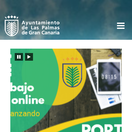
Ayuntamiento
de
Las
Toggle
Palmas
navigati
-
Recursos
Humanos
Detener
Reiniciar
carrusel
carrusel
-
Ayuntamiento
de
Las
Palmas
de
Gran
Canaria